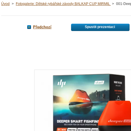
Úvod
>
Fotogalerie: Dětské rybářské závody BALKAP CUP MIRMIL
>
001-Deep
Předchozí
Spustit prezentaci