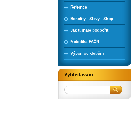
Refernce
Benefity - Slevy - Shop
Jak turnaje podpořit
Metodika FAČR
Výpomoc klubům
Vyhledávání