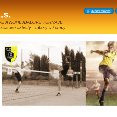
.s.
Úvodní stránka
VÉ A NOHEJBALOVÉ TURNAJE
sové aktivity - tábory a kempy