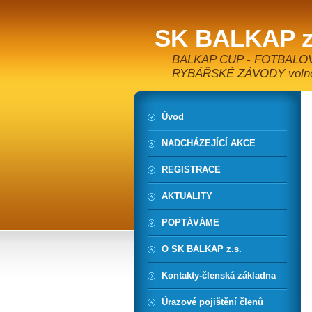
SK BALKAP z
BALKAP CUP - FOTBALO
RYBÁŘSKÉ ZÁVODY volnoča
Úvod
NADCHÁZEJÍCÍ AKCE
REGISTRACE
AKTUALITY
POPTÁVÁME
O SK BALKAP z.s.
Kontakty-členská základna
Úrazové pojištění členů