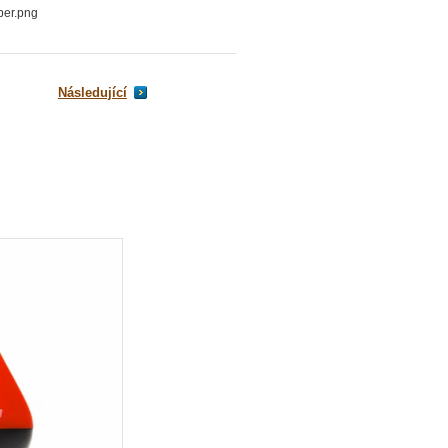
er.png
Následující