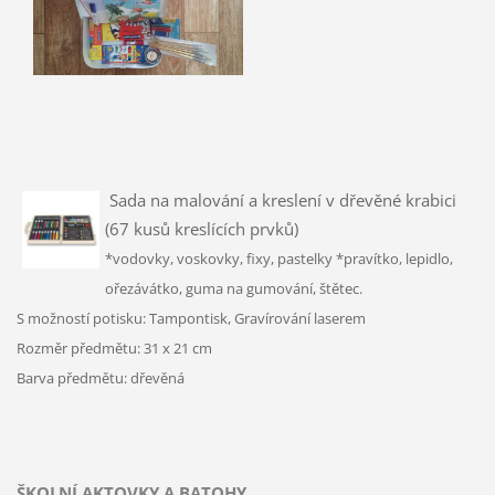
Sada na malování a kreslení v dřevěné krabici
(67 kusů kreslících prvků)
*vodovky, voskovky, fixy, pastelky
*pravítko, lepidlo,
ořezávátko, guma na gumování, štětec.
S možností potisku:
Tampontisk
,
Gravírování laserem
Rozměr předmětu: 31 x 21 cm
Barva předmětu: dřevěná
ŠKOLNÍ AKTOVKY A BATOHY