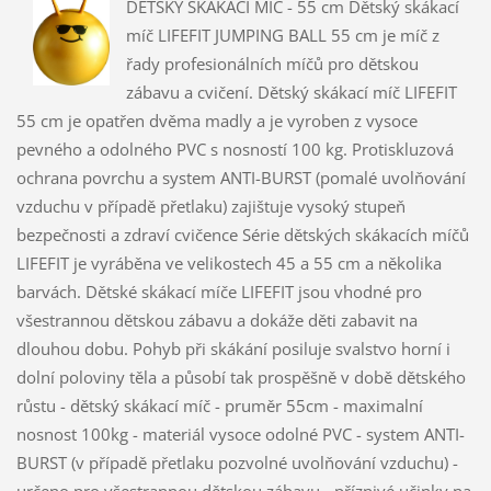
DĚTSKÝ SKÁKACÍ MÍČ - 55 cm Dětský skákací
míč LIFEFIT JUMPING BALL 55 cm je míč z
řady profesionálních míčů pro dětskou
zábavu a cvičení. Dětský skákací míč LIFEFIT
55 cm je opatřen dvěma madly a je vyroben z vysoce
pevného a odolného PVC s nosností 100 kg. Protiskluzová
ochrana povrchu a system ANTI-BURST (pomalé uvolňování
vzduchu v případě přetlaku) zajištuje vysoký stupeň
bezpečnosti a zdraví cvičence Série dětských skákacích míčů
LIFEFIT je vyráběna ve velikostech 45 a 55 cm a několika
barvách. Dětské skákací míče LIFEFIT jsou vhodné pro
všestrannou dětskou zábavu a dokáže děti zabavit na
dlouhou dobu. Pohyb při skákání posiluje svalstvo horní i
dolní poloviny těla a působí tak prospěšně v době dětského
růstu - dětský skákací míč - pruměr 55cm - maximalní
nosnost 100kg - materiál vysoce odolné PVC - system ANTI-
BURST (v případě přetlaku pozvolné uvolňování vzduchu) -