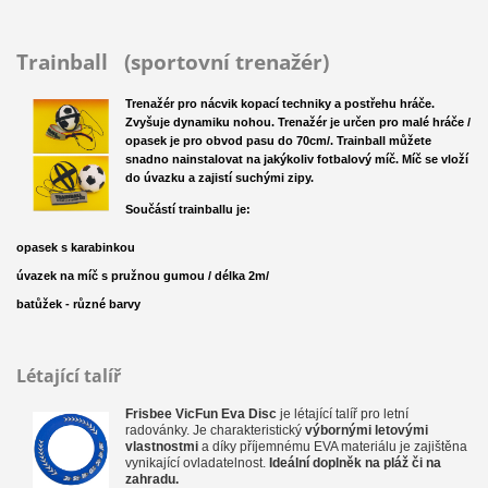
Trainball (sportovní trenažér)
Trenažér pro nácvik kopací techniky a postřehu hráče.
Zvyšuje dynamiku nohou. Trenažér je určen pro malé hráče /
opasek je pro obvod pasu do 70cm/. Trainball můžete
snadno nainstalovat na jakýkoliv fotbalový míč. Míč se vloží
do úvazku a zajistí suchými zipy.
Součástí trainballu je:
opasek s karabinkou
úvazek na míč s pružnou gumou / délka 2m/
batůžek - různé barvy
Létající talíř
Frisbee VicFun Eva Disc
je létající talíř pro letní
radovánky. Je charakteristický
výbornými letovými
vlastnostmi
a díky příjemnému EVA materiálu je zajištěna
vynikající ovladatelnost.
Ideální doplněk na pláž či na
zahradu.