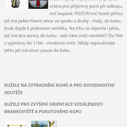
vrstva pro příjemný pocit při odkopu,
míč kopaná. POZOR míč hustit jehlou
jež má jeden hlavní otvor ve spodu a druhý - malý, do boku.
Jinak dojde k poškození ventilku. Na trhu se objevila i jehla,
jež má dva otvory do boku - tato Vám zničí ventilek!!! Do 9let
s vyjimkou do 11let - vhodnost míče. Nikdy nepoužívejte
jehlu jež má otvor pouze do boku
KUŽELE NA ZVÝRAZNĚNÍ ROHŮ A PRO DOVEDNOSTNÍ
SOUTĚŽE
KUŽELE PRO ZVÝŠENÍ ORIENTACE VZDÁLENOSTI
BRANKOVIŠŤĚ A POKUTOVĚHO KOPU