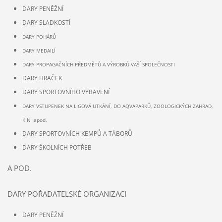
DARY PENĚŽNÍ
DARY SLADKOSTÍ
DARY POHÁRŮ
DARY MEDAILÍ
DARY PROPAGAČNÍCH PŘEDMĚTŮ A VÝROBKŮ VAŠÍ SPOLEČNOSTI
DARY HRAČEK
DARY SPORTOVNÍHO VYBAVENÍ
DARY VSTUPENEK NA LIGOVÁ UTKÁNÍ, DO AQVAPARKŮ, ZOOLOGICKÝCH ZAHRAD,
KIN apod,
DARY SPORTOVNÍCH KEMPŮ A TÁBORŮ
DARY ŠKOLNÍCH POTŘEB
A POD.
DARY POŘADATELSKÉ ORGANIZACI
DARY PENĚŽNÍ