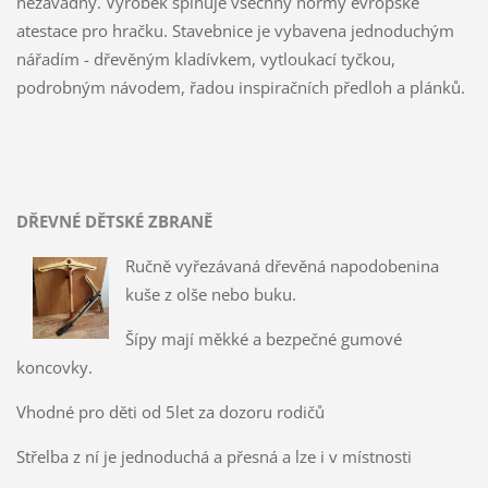
nezávadný. Výrobek splňuje všechny normy evropské
atestace pro hračku. Stavebnice je vybavena jednoduchým
nářadím - dřevěným kladívkem, vytloukací tyčkou,
podrobným návodem, řadou inspiračních předloh a plánků.
DŘEVNÉ DĚTSKÉ ZBRANĚ
Ručně vyřezávaná dřevěná napodobenina
kuše z olše nebo buku.
Šípy mají měkké a bezpečné gumové
koncovky.
Vhodné pro děti od 5let za dozoru rodičů
Střelba z ní je jednoduchá a přesná a lze i v místnosti