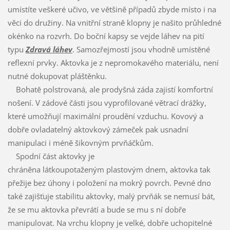
umístíte veškeré učivo, ve většině případů zbyde místo i na
věci do družiny. Na vnitřní straně klopny je našito průhledné
okénko na rozvrh. Do boční kapsy se vejde láhev na pití
typu
Zdravá láhev
. Samozřejmostí jsou vhodně umístěné
reflexní prvky. Aktovka je z nepromokavého materiálu, není
nutné dokupovat pláštěnku.
Bohatě polstrovaná, ale prodyšná záda zajistí komfortní
nošení. V zádové části jsou vyprofilované větrací drážky,
které umožňují maximální proudění vzduchu. Kovový a
dobře ovladatelný aktovkový zámeček pak usnadní
manipulaci i méně šikovným prvňáčkům.
Spodní část aktovky je
chráněna látkoupotaženým plastovým dnem, aktovka tak
přežije bez úhony i položení na mokrý povrch. Pevné dno
také zajišťuje stabilitu aktovky, malý prvňák se nemusí bát,
že se mu aktovka převrátí a bude se mu s ní dobře
manipulovat. Na vrchu klopny je velké, dobře uchopitelné