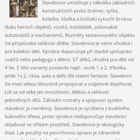
Stavebnice umožňuje z několika základních
konstrukčních prvků (trámec, tyčka,
kolečko, kladka a kolíček) vytvořit širokou
škálu herních objektů, vozíků, koloběžek, polomaket
automobilů a mechanismů. Rozměry sestavovaného objektu
lze přizpůsobit velikosti dítěte. Stavebnice je velmi vhodná i
pro kolektiv dětí. Výrobce doporučuje při stavbě spolupráci
rodičů nebo pedagoga s dětmi. 57 dílků, vhodná pro děti od
4 let. Z této varianty postavíte např.: vozík 1 a 2, tříkolka,
jeřáb 1a 2, rikša, auto a další dle vlastní fantazie. StavebnicI
lze mezi sebou libovolně propojovat a vzájemně doplňovat.
Liší se od sebe jen množstvím, délkou a velikosti
jednotlivých dílů. Základní rozměry a spojovací systém
stavebnic je neměnný. Stavebnice je vyrobena z kvalitního
bukového dřeva, proto výrobce nedoporučuje stavebnici
skladovat ve vlhkém prostředí. Stavebnice je ekologicky
čistá. Lak použitý na povrchovou úpravu je zdravotně