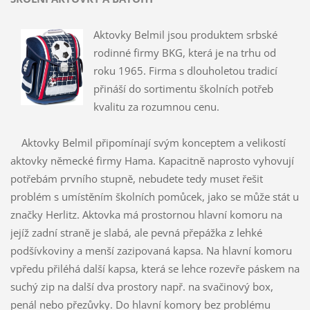
Aktovky Belmil jsou produktem srbské
rodinné firmy BKG, která je na trhu od
roku 1965. Firma s dlouholetou tradicí
přináší do sortimentu školních potřeb
kvalitu za rozumnou cenu.
Aktovky Belmil připomínají svým konceptem a velikostí
aktovky německé firmy Hama. Kapacitně naprosto vyhovují
potřebám prvního stupně, nebudete tedy muset řešit
problém s umístěním školních pomůcek, jako se může stát u
značky Herlitz. Aktovka má prostornou hlavní komoru na
jejíž zadní straně je slabá, ale pevná přepážka z lehké
podšívkoviny a menší zazipovaná kapsa. Na hlavní komoru
vpředu přiléhá další kapsa, která se lehce rozevře páskem na
suchý zip na další dva prostory např. na svačinový box,
penál nebo přezůvky. Do hlavní komory bez problému