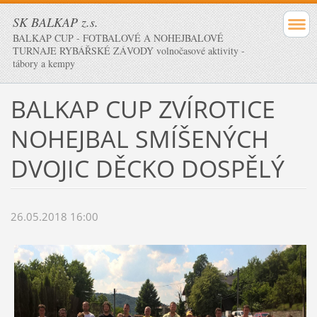
SK BALKAP z.s.
BALKAP CUP - FOTBALOVÉ A NOHEJBALOVÉ
TURNAJE RYBÁŘSKÉ ZÁVODY volnočasové aktivity -
tábory a kempy
BALKAP CUP ZVÍROTICE
NOHEJBAL SMÍŠENÝCH
DVOJIC DĚCKO DOSPĚLÝ
26.05.2018 16:00