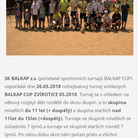
SK BALKAP z.s.
(pořadatel sportovních turnajů BALKAP CUP)
uspořádal dne
26.05.2018
nohejbalový turnaj smíšených
BALKAP CUP ZVÍROTICE 05.2018
. Turnaj se s ohledem na
věkový rozptyl dětí rozdělil do dvou skupin: a to
skupina
mladších
do
11 let (+ dospělý)
a skupina starších
nad
11let do 15let (+dospělý)
. Turnaje ve skupině mladších se
zúčastnilo 7 týmů a turnaje ve skupině starších rovněž 7
týmů. Po celou dobu akce nám počasí přálo a všichni