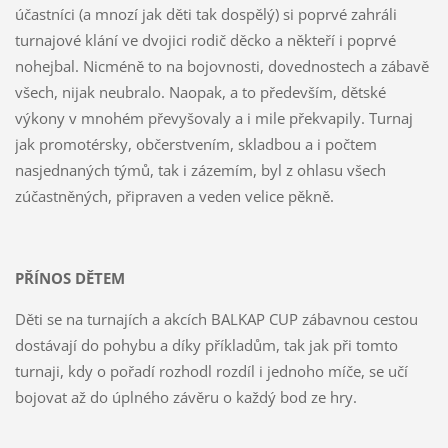
účastníci (a mnozí jak děti tak dospělý) si poprvé zahráli
turnajové klání ve dvojici rodič děcko a někteří i poprvé
nohejbal. Nicméně to na bojovnosti, dovednostech a zábavě
všech, nijak neubralo. Naopak, a to především, dětské
výkony v mnohém převyšovaly a i mile překvapily. Turnaj
jak promotérsky, občerstvením, skladbou a i počtem
nasjednaných týmů, tak i zázemím, byl z ohlasu všech
zúčastněných, připraven a veden velice pěkně.
PŘÍNOS DĚTEM
Děti se na turnajích a akcích BALKAP CUP zábavnou cestou
dostávají do pohybu a díky příkladům, tak jak při tomto
turnaji, kdy o pořadí rozhodl rozdíl i jednoho míče, se učí
bojovat až do úplného závěru o každý bod ze hry.