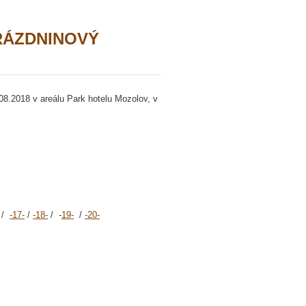
RÁZDNINOVÝ
.2018 v areálu Park hotelu Mozolov, v
/
-17-
/
-18-
/ -
19-
/
-20-