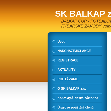
SK BALKAP z
BALKAP CUP - FOTBALO
RYBÁŘSKÉ ZÁVODY volnoča
Úvod
NADCHÁZEJÍCÍ AKCE
REGISTRACE
AKTUALITY
POPTÁVÁME
O SK BALKAP z.s.
Kontakty-členská základna
Úrazové pojištění členů