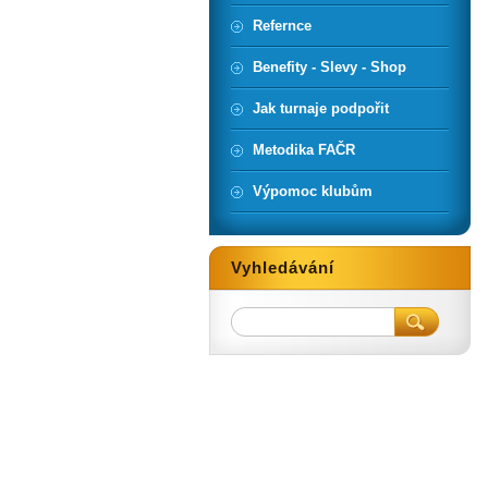
Refernce
Benefity - Slevy - Shop
Jak turnaje podpořit
Metodika FAČR
Výpomoc klubům
Vyhledávání