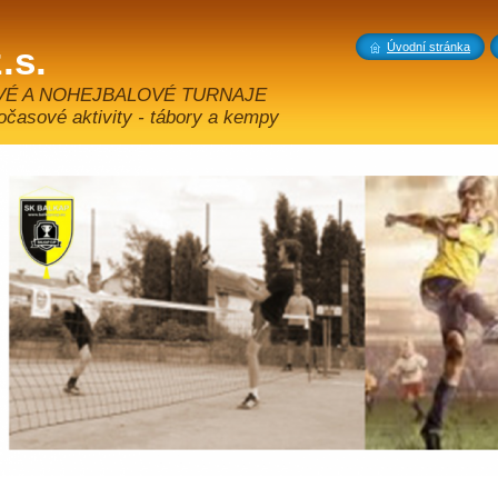
.s.
Úvodní stránka
VÉ A NOHEJBALOVÉ TURNAJE
sové aktivity - tábory a kempy