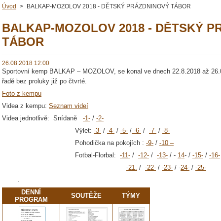
Úvod
>
BALKAP-MOZOLOV 2018 - DĚTSKÝ PRÁZDNINOVÝ TÁBOR
BALKAP-MOZOLOV 2018 - DĚTSKÝ P
TÁBOR
26.08.2018 12:00
Sportovní kemp BALKAP – MOZOLOV, se konal ve dnech 22.8.2018 až 26.08
řadě bez proluky již po čtvrté.
Foto z kempu
Videa z kempu:
Seznam videí
Videa jednotlivě: Snídaně
-1-
/
-2-
Výlet:
-3-
/
-4-
/
-5-
/
-6-
/
-7-
/
-8-
Pohodička na pokojích :
-9-
/
-10 –
Fotbal-Florbal:
-11-
/
-12-
/
-13-
/ -
14
- /
-15-
/
-16-
-21.
/
-22-
/
-23-
/ -
24-
/
-25-
.
DENNÍ
SOUTĚŽE
TÝMY
PROGRAM