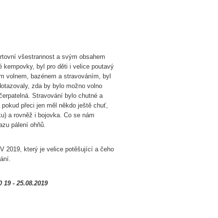
ortovní všestrannost a svým obsahem
kempovky, byl pro děti i velice poutavý
ím volnem, bazénem a stravováním, byl
 dotazovaly, zda by bylo možno volno
yčerpatelná. Stravování bylo chutné a
 pokud přeci jen měl někdo ještě chuť,
mku) a rovněž i bojovka. Co se nám
azu pálení ohňů.
019, který je velice potěšující a čeho
ání.
0 19 - 25.08.2019