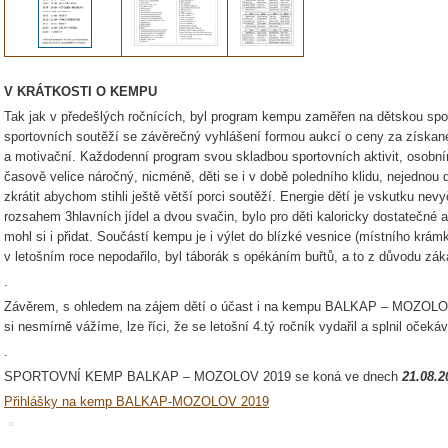
V KRÁTKOSTI O KEMPU
Tak jak v předešlých ročnících, byl program kempu zaměřen na dětskou sp
sportovních soutěží se závěrečný vyhlášení formou aukcí o ceny za získané 
a motivační. Každodenní program svou skladbou sportovních aktivit, osobn
časově velice náročný, nicméně, děti se i v době poledního klidu, nejednou
zkrátit abychom stihli ještě větší porci soutěží. Energie dětí je vskutku nev
rozsahem 3hlavních jídel a dvou svačin, bylo pro děti kaloricky dostatečné a
mohl si i přidat. Součástí kempu je i výlet do blízké vesnice (místního krá
v letošním roce nepodařilo, byl táborák s opékáním buřtů, a to z důvodu zák
.
Závěrem, s ohledem na zájem dětí o účast i na kempu BALKAP – MOZOLOV 2
si nesmírně vážíme, lze říci, že se letošní 4.tý ročník vydařil a splnil očekáv
.
SPORTOVNÍ KEMP BALKAP – MOZOLOV 2019 se koná ve dnech
21.08.2
Přihlášky na kemp BALKAP-MOZOLOV 2019