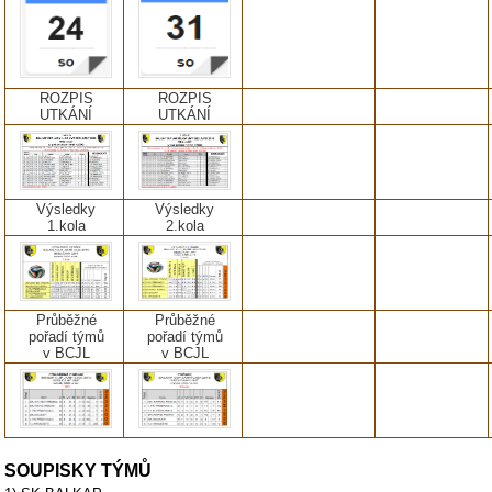
ROZPIS
ROZPIS
UTKÁNÍ
UTKÁNÍ
Výsledky
Výsledky
1.kola
2.kola
Průběžné
Průběžné
pořadí týmů
pořadí týmů
v BCJL
v BCJL
SOUPISKY TÝMŮ