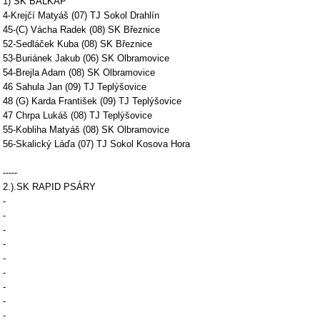
1) SK BALKAP
4-Krejčí Matyáš (07) TJ Sokol Drahlín
45-(C) Vácha Radek (08) SK Březnice
52-Sedláček Kuba (08) SK Březnice
53-Buriánek Jakub (06) SK Olbramovice
54-Brejla Adam (08) SK Olbramovice
46 Sahula Jan (09) TJ Teplýšovice
48 (G) Karda František (09) TJ Teplýšovice
47 Chrpa Lukáš (08) TJ Teplýšovice
55-Kobliha Matyáš (08) SK Olbramovice
56-Skalický Láďa (07) TJ Sokol Kosova Hora
-----
2.).SK RAPID PSÁRY
-
-
-
-
-
-
-
-
-