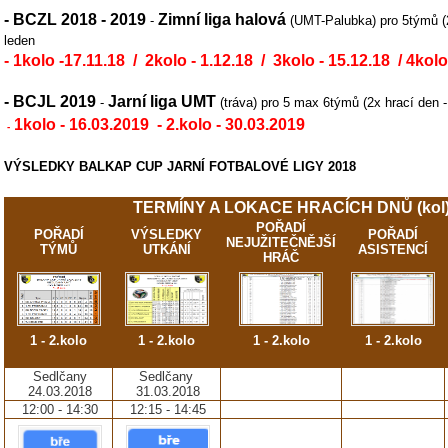
- BCZL 2018 - 2019
Zimní liga halová
-
(UMT-Palubka) pro 5týmů (2x
leden
- 1kolo -17.11.18 / 2kolo - 1.12.18 / 3kolo - 15.12.18 / 4kolo
- BCJL 2019
Jarní liga UMT
-
(tráva) pro 5 max 6týmů (2x hrací den -
1kolo -
16.03.2019 -
2.kolo - 30.03.2019
-
VÝSLEDKY BALKAP CUP JARNÍ FOTBALOVÉ LIGY 2018
TERMÍNY A LOKACE HRACÍCH DNŮ (kol)
POŘADÍ
POŘADÍ
VÝSLEDKY
POŘADÍ
NEJUŽITEČNĚJŠÍ
TÝMŮ
UTKÁNÍ
ASISTENCÍ
HRÁČ
1 - 2.kolo
1 - 2.kolo
1 - 2.kolo
1 - 2.kolo
Sedlčany
Sedlčany
24.03.2018
31.03.2018
12:00 - 14:30
12:15 - 14:45