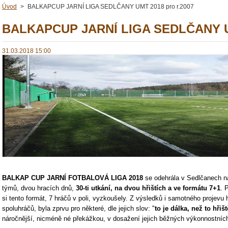
Úvod
>
BALKAPCUP JARNÍ LIGA SEDLČANY UMT 2018 pro r.2007
BALKAPCUP JARNÍ LIGA SEDLČANY UM
31.03.2018 15:00
BALKAP CUP JARNÍ FOTBALOVÁ LIGA 2018
se odehrála v Sedlčanech na
týmů, dvou hracích dnů,
30-ti utkání, na dvou hřištích a ve formátu 7+1
. 
si tento formát, 7 hráčů v poli, vyzkoušely. Z výsledků i samotného projevu 
spoluhráčů, byla zprvu pro některé, dle jejich slov: "
to je dálka, než to hři
náročnější, nicméně né překážkou, v dosažení jejich běžných výkonnostní