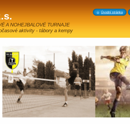
.s.
Úvodní stránka
VÉ A NOHEJBALOVÉ TURNAJE
sové aktivity - tábory a kempy