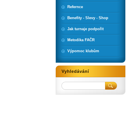
Refernce
Benefity - Slevy - Shop
Jak turnaje podpořit
Metodika FAČR
Výpomoc klubům
Vyhledávání