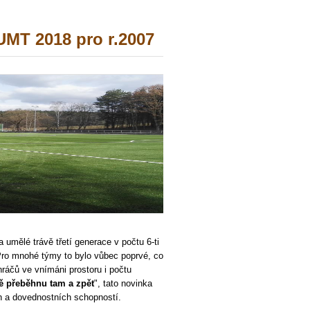
T 2018 pro r.2007
 umělé trávě třetí generace v počtu 6-ti
Pro mnohé týmy to bylo vůbec poprvé, co
hráčů ve vnímáni prostoru i počtu
ště přeběhnu tam a zpět
", tato novinka
ch a dovednostních schopností.