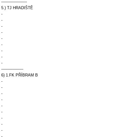
---------------------
5.) TJ HRADIŠTĚ
-
-
-
-
-
-
-
-
-
------------------
6) 1.FK PŘÍBRAM B
-
-
-
-
-
-
-
-
-
-