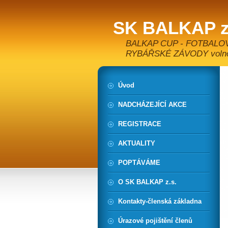
SK BALKAP z
BALKAP CUP - FOTBALO
RYBÁŘSKÉ ZÁVODY volnoča
Úvod
NADCHÁZEJÍCÍ AKCE
REGISTRACE
AKTUALITY
POPTÁVÁME
O SK BALKAP z.s.
Kontakty-členská základna
Úrazové pojištění členů