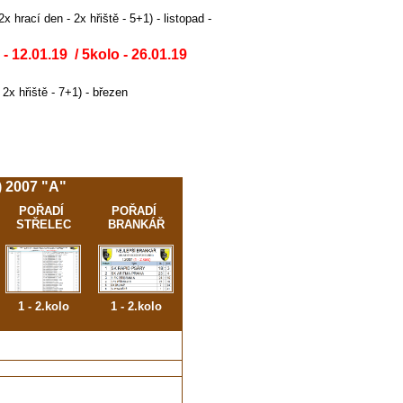
 hrací den - 2x hřiště - 5+1) - listopad -
 - 12.01.19 / 5kolo - 26.01.19
 2x hřiště - 7+1) - březen
 2007 "A"
POŘADÍ
POŘADÍ
STŘELEC
BRANKÁŘ
1 - 2.kolo
1 - 2.kolo