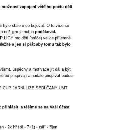
e možnost zapojení většího počtu dětí
 bylo stále o co bojovat. O to více se
a což jjim je nutno
poděkovat.
 LIGY pro děti (hráče) velice příjemné
ůležité a
jen si přát aby tomu tak bylo
vším), úspěchy a motivace jít dál a být
ou přispívají a nadále přispívat budou.
ALKAP CUP JARNÍ LIZE SEDLČANY UMT
přihlásit a těšíme se na Vaši účast
 - 2x hřiště - 7+1) - září - říjen