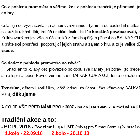
Co z pohledu promotéra a věříme, že i z pohledu trenérů je přínosné, j
do hry.
Celá liga se vyznačovla i značnou vyrovnaností týmů, a do posledního utkání
na každé utkání děti, trenéři i rodiče těšili. Rodiče
korektně povzbuzovali,
z
Kulitivovaný projev všech účastníků z řad dospělých přinesl do BALKAP CUP
a přátelské prostředí, podporující jejich snahu a zájem o hru, a to je velice d
všude.
Co dodat z pohledu promotéra na závěr?
Snad jen tolik, aby děti provázelo po dobu své kariéry jen zdraví (to přede
stále lepší a lepší. Pevně věříme, že i BALKAP CUP AKCE tomu nemalou měr
Trenérům, dětem i rodičům
, ještě jednou za účast i čas věnovaný B
děkujeme
2018,
A CO JE VŠE PŘED NÁMI PRO r.2007 - na co jste zváni - je možné se již 
Tradiční akce a to:
- BCPL 2018
Podzimní liga UMT
-
(tráva) pro 5 max 6týmů (2x hrací den
1.kolo - 22.09.18
2.kolo - 20.10 18
-
---