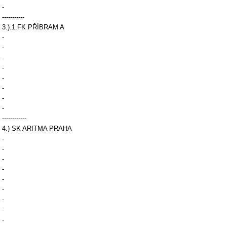
-
-----------
3.).1.FK PŘÍBRAM A
-
-
-
-
-
-
-
-
------------
4.) SK ARITMA PRAHA
-
-
-
-
-
-
-
-
-