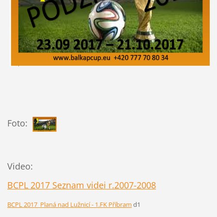
Foto:
Video:
BCPL 2017 Seznam videi r.2007-2008
BCPL 2017 Planá nad Lužnicí - 1.FK Příbram
d1