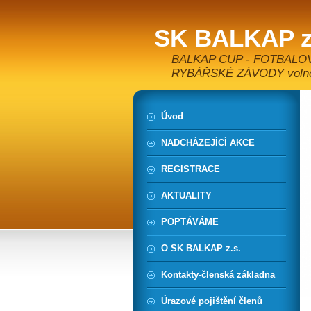
SK BALKAP z
BALKAP CUP - FOTBALO
RYBÁŘSKÉ ZÁVODY volnoča
Úvod
NADCHÁZEJÍCÍ AKCE
REGISTRACE
AKTUALITY
POPTÁVÁME
O SK BALKAP z.s.
Kontakty-členská základna
Úrazové pojištění členů