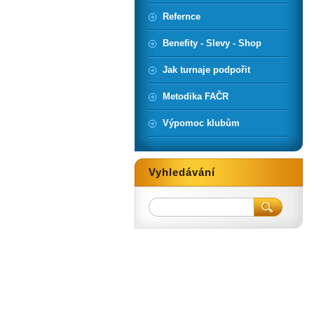
Refernce
Benefity - Slevy - Shop
Jak turnaje podpořit
Metodika FAČR
Výpomoc klubům
Vyhledávání