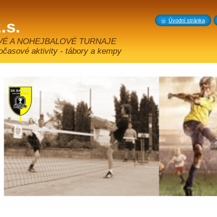
.s.
Úvodní stránka
VÉ A NOHEJBALOVÉ TURNAJE
sové aktivity - tábory a kempy