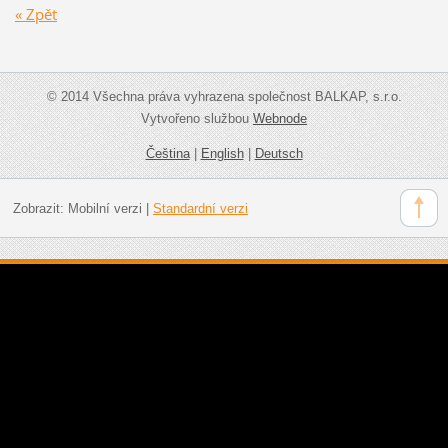
« Zpět
© 2014 Všechna práva vyhrazena společnost BALKAP, s.r.o.
Vytvořeno službou
Webnode
Čeština
|
English
|
Deutsch
Zobrazit:
Mobilní verzi
|
Standardní verzi