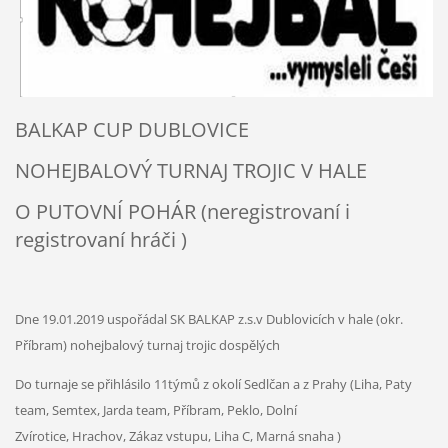
BALKAP CUP DUBLOVICE
NOHEJBALOVÝ TURNAJ TROJIC V HALE
O PUTOVNÍ POHÁR (neregistrovaní i
registrovaní hráči )
Dne 19.01.2019 uspořádal SK BALKAP z.s.v Dublovicích v hale (okr.
Příbram) nohejbalový turnaj trojic dospělých
Do turnaje se přihlásilo 11týmů z okolí Sedlčan a z Prahy (Liha, Paty
team, Semtex, Jarda team, Příbram, Peklo, Dolní
Zvírotice, Hrachov, Zákaz vstupu, Liha C, Marná snaha )