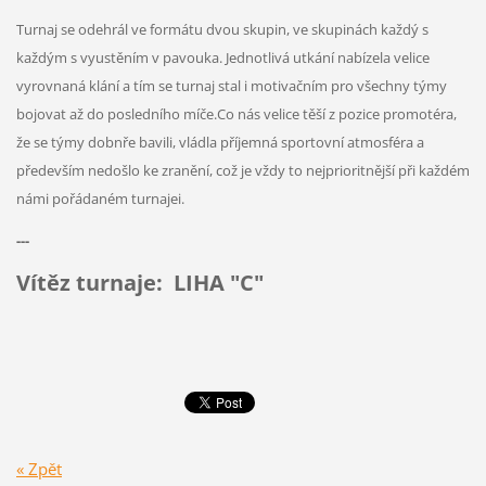
Turnaj se odehrál ve formátu dvou skupin, ve skupinách každý s
každým s vyustěním v pavouka. Jednotlivá utkání nabízela velice
vyrovnaná klání a tím se turnaj stal i motivačním pro všechny týmy
bojovat až do posledního míče.Co nás velice těší z pozice promotéra,
že se týmy dobnře bavili, vládla příjemná sportovní atmosféra a
především nedošlo ke zranění, což je vždy to nejprioritnější při každém
námi pořádaném turnajei.
---
Vítěz turnaje: LIHA "C"
« Zpět