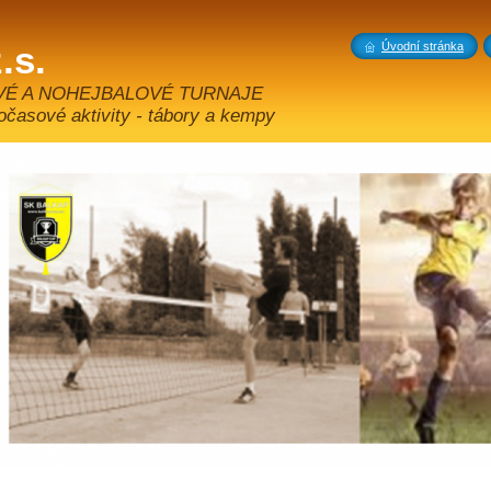
.s.
Úvodní stránka
VÉ A NOHEJBALOVÉ TURNAJE
sové aktivity - tábory a kempy