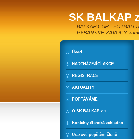
SK BALKAP z
BALKAP CUP - FOTBALO
RYBÁŘSKÉ ZÁVODY volnoča
Úvod
NADCHÁZEJÍCÍ AKCE
REGISTRACE
AKTUALITY
POPTÁVÁME
O SK BALKAP z.s.
Kontakty-členská základna
Úrazové pojištění členů