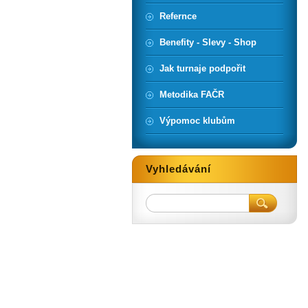
Refernce
Benefity - Slevy - Shop
Jak turnaje podpořit
Metodika FAČR
Výpomoc klubům
Vyhledávání