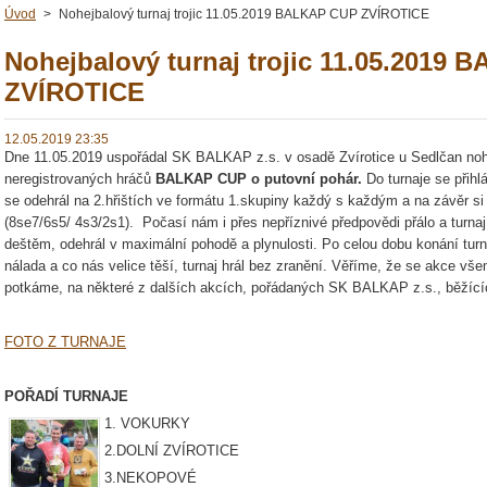
Úvod
>
Nohejbalový turnaj trojic 11.05.2019 BALKAP CUP ZVÍROTICE
Nohejbalový turnaj trojic 11.05.2019
ZVÍROTICE
12.05.2019 23:35
Dne 11.05.2019 uspořádal SK BALKAP z.s. v osadě Zvírotice u Sedlčan nohejb
neregistrovaných hráčů
BALKAP CUP o putovní pohár.
Do turnaje se přihl
se odehrál na 2.hřištích ve formátu 1.skupiny každý s každým a na závěr si
(8se7/6s5/ 4s3/2s1). Počasí nám i přes nepříznivé předpovědi přálo a turna
deštěm, odehrál v maximální pohodě a plynulosti. Po celou dobu konání turn
nálada a co nás velice těší, turnaj hrál bez zranění. Věříme, že se akce vš
potkáme, na některé z dalších akcích, pořádaných SK BALKAP z.s., bě
FOTO Z TURNAJE
POŘADÍ TURNAJE
1. VOKURKY
2.DOLNÍ ZVÍROTICE
3.NEKOPOVÉ