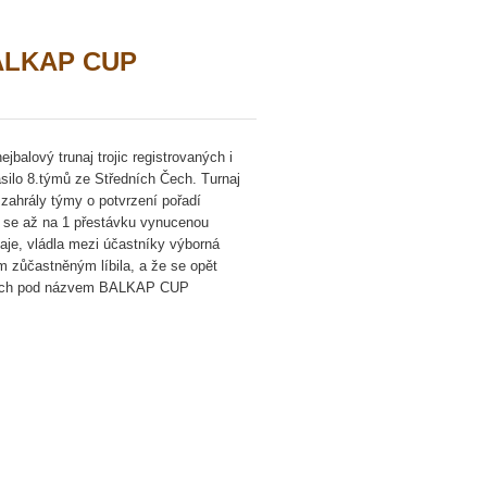
 BALKAP CUP
alový trunaj trojic registrovaných i
ásilo 8.týmů ze Středních Čech. Turnaj
 zahrály týmy o potvrzení pořadí
j se až na 1 přestávku vynucenou
aje, vládla mezi účastníky výborná
em zůčastněným líbila, a že se opět
žících pod názvem BALKAP CUP