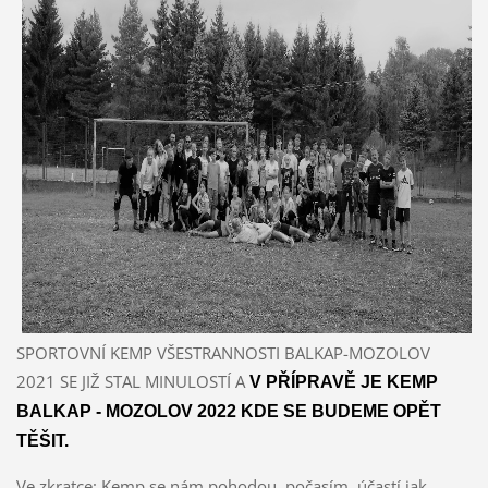
SPORTOVNÍ KEMP VŠESTRANNOSTI BALKAP-MOZOLOV
2021 SE JIŽ STAL MINULOSTÍ A
V PŘÍPRAVĚ JE KEMP 
BALKAP - MOZOLOV 2022 KDE SE BUDEME OPĚT 
TĚŠIT.   
Ve zkratce: Kemp se nám pohodou, počasím, účastí jak