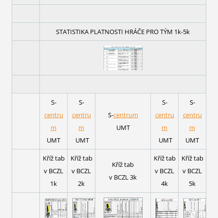
STATISTIKA PLATNOSTI HRÁČE PRO TÝM 1k-5k
S-
S-
S-
S-
centru
centru
S-
centrum
centru
centru
m
m
UMT
m
m
UMT
UMT
UMT
UMT
Kříž tab
Kříž tab
Kříž tab
Kříž tab
Kříž tab
v BCZL
v BCZL
v BCZL
v BCZL
v BCZL 3k
1k
2k
4k
5k