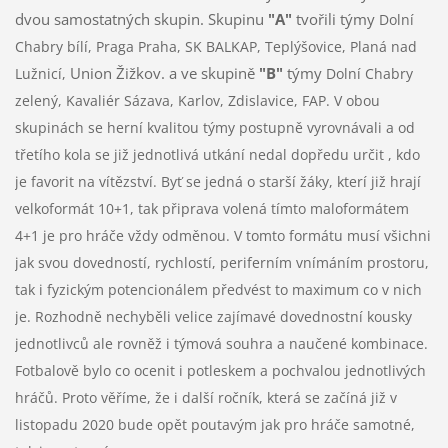
dvou samostatných skupin. Skupinu
"A"
tvořili týmy
Dolní
Chabry bílí, Praga Praha, SK BALKAP, Teplýšovice, Planá nad
Union Žižkov. a ve skupině
"B"
týmy
Lužnicí,
Dolní Chabry
zelený, Kavaliér Sázava, Karlov, Zdislavice, FAP. V obou
skupinách se herní kvalitou týmy postupně vyrovnávali a od
třetího kola se již jednotlivá utkání nedal dopředu určit , kdo
je favorit na vítězství. Byť se jedná o starší žáky, kterí již hrají
velkoformát 10+1, tak připrava volená tímto maloformátem
4+1 je pro hráče vždy odměnou. V tomto formátu musí všichni
jak svou dovedností, rychlostí, periferním vnímáním prostoru,
tak i fyzickým potencionálem předvést to maximum co v nich
je. Rozhodně nechyběli velice zajímavé dovednostní kousky
jednotlivců ale rovněž i týmová souhra a naučené kombinace.
Fotbalově bylo co ocenit i potleskem a pochvalou jednotlivých
hráčů. Proto věříme, že i další ročník, která se začíná již v
listopadu 2020 bude opět poutavým jak pro hráče samotné,