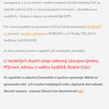
samosprávy, a to za účelem •
vedení evidence členské základny ČUS na
základě směrnic ČUS a s tím souvisejícími činnostmi, •
identifikace na
soutěžích, •
žádosti o dotace na základě §6b ZOPS.
Pro úrazové pojištění ve spolupráci s ČUS
při akcích pořádaných
SK BALKAP
z.s.
.je nutný i
souhlas s členstvím
v SK BALKAP z.s, (
U Školky 738, 264 01
Sedlčany, ičo:03391639)
Za tímto účelem prosíme o vyplnění níže uvedeného formuláře.
U nezletilých doplní údaje zákonný zástupce (Jméno,
Příjmení, Adresu trvalého bydliště, Rodné číslo)
Po vyplnění a odeslání formuláře si správce
vymezuje
30dnů na
zpracování dat - při uvedení neúplných nebo chybných dat nebude
členství uznáno - uznané členství lze zkontrolovat
zde