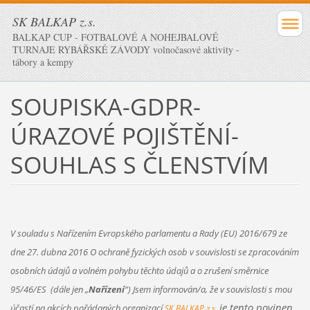
SK BALKAP z.s.
BALKAP CUP - FOTBALOVÉ A NOHEJBALOVÉ
TURNAJE RYBÁŘSKÉ ZÁVODY volnočasové aktivity -
tábory a kempy
SOUPISKA-GDPR-
ÚRAZOVÉ POJIŠTĚNÍ-
SOUHLAS S ČLENSTVÍM
V souladu s Nařízením Evropského parlamentu a Rady (EU) 2016/679 ze
dne 27. dubna 2016 O ochraně fyzických osob v souvislosti se zpracováním
osobních údajů a volném pohybu těchto údajů a o zrušení směrnice
95/46/ES (dále jen „
Nařízení
“) Jsem informován/a, že v souvislosti s mou
je tento povinen
účastí na akcích pořádaných organizací
SK BALKAP z.s.