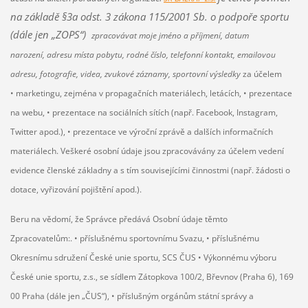
na základě §3a odst. 3 zákona 115/2001 Sb. o podpoře sportu
(dále jen „ZOPS“)
zpracovávat moje jméno a příjmení, datum
narození, adresu místa pobytu, rodné číslo, telefonní kontakt, emailovou
adresu, fotografie, videa, zvukové záznamy, sportovní výsledky
za účelem
•
marketingu, zejména v propagačních materiálech, letácích, •
prezentace
na webu, •
prezentace na sociálních sítích (např. Facebook, Instagram,
Twitter apod.), •
prezentace ve výroční zprávě a dalších informačních
materiálech.
Veškeré osobní údaje jsou zpracovávány za účelem vedení
evidence členské základny a s tím souvisejícími činnostmi (např. žádosti o
dotace, vyřizování pojištění apod.).
Beru na vědomí, že Správce předává Osobní údaje těmto
Zpracovatelům:.
•
příslušnému sportovnímu Svazu, •
příslušnému
Okresnímu sdružení České unie sportu, SCS ČUS •
Výkonnému výboru
České unie sportu, z.s., se sídlem Zátopkova 100/2, Břevnov (Praha 6), 169
00 Praha (dále jen „ČUS“), •
příslušným orgánům státní správy a