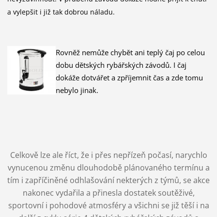
a vylepšit i již tak dobrou náladu.
Rovněž nemůže chybět ani teplý čaj po celou
dobu dětských rybářských závodů. I čaj
dokáže dotvářet a zpříjemnit čas a zde tomu
nebylo jinak.
Celkově lze ale říct, že i přes nepřízeň počasí, narychlo
vynucenou změnu dlouhodobě plánovaného termínu a
tím i zapříčiněné odhlašování nekterých z týmů, se akce
nakonec vydařila a přinesla dostatek soutěživé,
sportovní i pohodové atmosféry a všichni se již těší i na