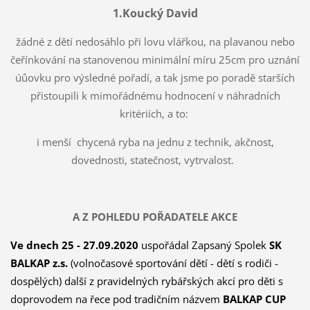
1.Koucký David
žádné z dětí nedosáhlo při lovu vlářkou, na plavanou nebo
čeřínkování na stanovenou minimální míru 25cm pro uznání
úůovku pro výsledné pořadí, a tak jsme po poradě starších
přistoupili k mimořádnému hodnocení v náhradních
kritériích, a to:
i menší chycená ryba na jednu z technik, akčnost,
dovednosti, statečnost, vytrvalost.
A Z POHLEDU POŘADATELE AKCE
Ve dnech 25 - 27.09.2020
uspořádal Zapsaný Spolek
SK
BALKAP z.s.
(volnočasové sportování dětí - dětí s rodiči -
dospělých) další z pravidelných rybářských akcí pro děti s
doprovodem na řece pod tradičním názvem
BALKAP CUP