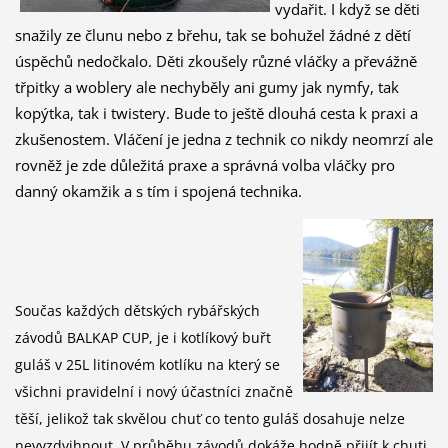
vydařit. I když se děti
snažily ze člunu nebo z břehu, tak se bohužel žádné z dětí
úspěchů nedočkalo. Děti zkoušely různé vláčky a převážně
třpitky a woblery ale nechyběly ani gumy jak nymfy, tak
kopýtka, tak i twistery. Bude to ještě dlouhá cesta k praxi a
zkušenostem. Vláčení je jedna z technik co nikdy neomrzí ale
rovněž je zde důležitá praxe a správná volba vláčky pro
danný okamžik a s tím i spojená technika.
Součas
každých dětských rybářských
závodů BALKAP CUP, je i kotlíkový buřt
guláš v 25L litinovém kotlíku na který se
všichni pravidelní i nový účastníci značně
těší, jelikož tak skvělou chuť co tento guláš dosahuje nelze
nevyzdvihnout. V průběhu závodů dokáže hodně přijít k chuti