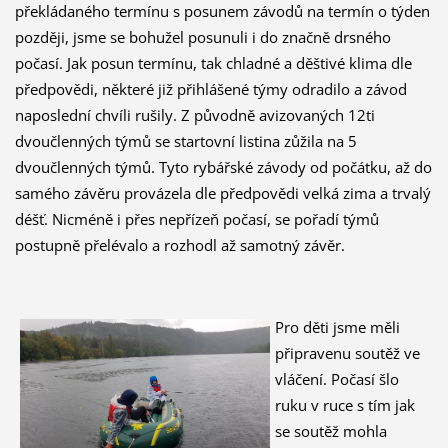
překládaného termínu s posunem závodů na termín o týden
později, jsme se bohužel posunuli i do značně drsného
počasí. Jak posun termínu, tak chladné a děštivé klima dle
předpovědi, některé již přihlášené týmy odradilo a závod
naposlední chvíli rušily. Z původně avizovaných 12ti
dvoučlenných týmů se startovní listina zůžila na 5
dvoučlenných týmů. Tyto rybářské závody od počátku, až do
samého závěru provázela dle předpovědi velká zima a trvalý
déšť. Nicméně i přes nepřízeň počasí, se pořadí týmů
postupně přelévalo a rozhodl až samotný závěr.
Pro děti jsme měli
připravenu soutěž ve
vláčení. Počasí šlo
ruku v ruce s tím jak
se soutěž mohla