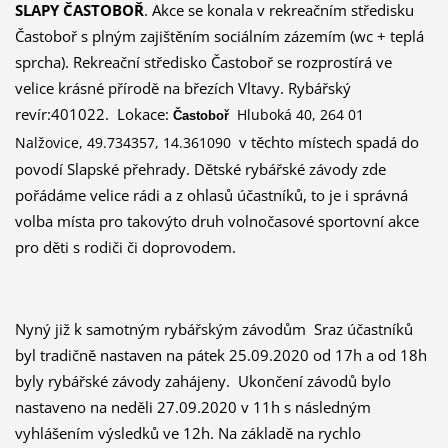
SLAPY ČASTOBOŘ
. Akce se konala v rekreačním středisku
Častoboř s plným zajištěním sociálním zázemím (wc + teplá
sprcha). Rekreační středisko Častoboř se rozprostírá ve
velice krásné přírodě na březích Vltavy. Rybářský
revír:401022.
Lokace:
Hluboká 40, 264 01
Častob
o
ř
v těchto místech spadá do
Nalžovice, 49.734357, 14.361090
povodí Slapské přehrady. Dětské rybářské závody zde
pořádáme velice rádi a z ohlasů účastníků, to je i správná
volba místa pro takovýto druh volnočasové sportovní akce
pro děti s rodiči či doprovodem.
Nyný již k samotným rybářským závodům Sraz účastníků
byl tradičně nastaven na pátek 25.09.2020 od 17h a od 18h
byly rybářské závody zahájeny. Ukončení závodů bylo
nastaveno na neděli 27.09.2020 v 11h s následným
vyhlášením výsledků ve 12h. Na základě na rychlo