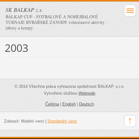
SK BALKAP z.s.
BALKAP CUP - FOTBALOVÉ A NOHEJBALOVÉ
TURNAJE RYBÁŘSKÉ ZÁVODY volnočasové aktivity -
tábory a kempy
2003
© 2014 Všechna práva vyhrazena společnost BALKAP, s.r.o.
Vytvořeno službou
Webnode
Čeština
|
English
|
Deutsch
Zobrazit:
Mobilní verzi
|
Standardní verzi