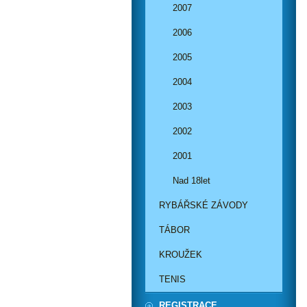
2007
2006
2005
2004
2003
2002
2001
Nad 18let
RYBÁŘSKÉ ZÁVODY
TÁBOR
KROUŽEK
TENIS
REGISTRACE