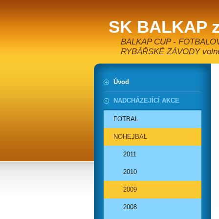
SK BALKAP z
BALKAP CUP - FOTBALO
RYBÁŘSKÉ ZÁVODY volnoča
Úvod
NADCHÁZEJÍCÍ AKCE
FOTBAL
NOHEJBAL
2011
2010
2009
2008