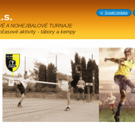
.s.
Úvodní stránka
VÉ A NOHEJBALOVÉ TURNAJE
sové aktivity - tábory a kempy